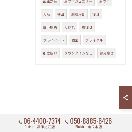
武庫之荘
耳ツボジュエリー
耳ツボ
大阪
梅田
脂肪冷却
痩身
皮下脂肪
くびれ
脚痩せ
プライベート
個室
ブライダル
都度払い
ダウンタイムなし
部分痩せ
06-4400-7374
050-8885-6426
Plaisir 武庫之荘店
Plaisir 奈良本店