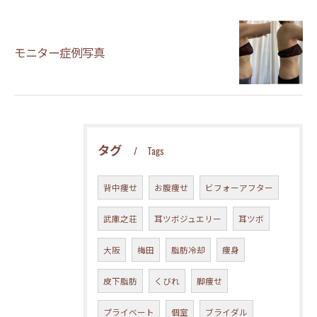
モニター症例写真
タグ
Tags
背中痩せ
お腹痩せ
ビフォーアフター
武庫之荘
耳ツボジュエリー
耳ツボ
大阪
梅田
脂肪冷却
痩身
皮下脂肪
くびれ
脚痩せ
プライベート
個室
ブライダル