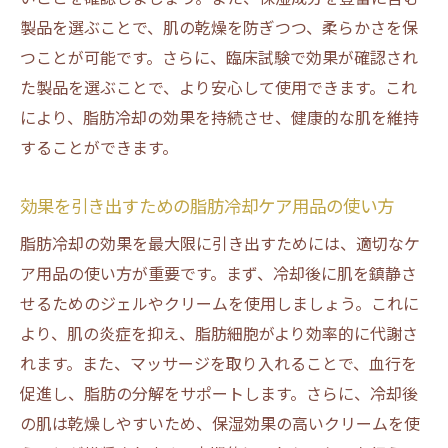
脂肪冷却効果をアップさせるクリームの選
製品を選ぶことで、肌の乾燥を防ぎつつ、柔らかさを保
び方
つことが可能です。さらに、臨床試験で効果が確認され
脂肪冷却後の肌を守るためのサプリメント
た製品を選ぶことで、より安心して使用できます。これ
の活用法
により、脂肪冷却の効果を持続させ、健康的な肌を維持
することができます。
脂肪冷却の効果をサポートするデバイスの
紹介
効果を引き出すための脂肪冷却ケア用品の使い方
脂肪冷却ケア用品の効果を引き出す使用頻
度
脂肪冷却の効果を最大限に引き出すためには、適切なケ
ア用品の使い方が重要です。まず、冷却後に肌を鎮静さ
脂肪冷却後のケア用品で得られる長期的な
せるためのジェルやクリームを使用しましょう。これに
メリット
より、肌の炎症を抑え、脂肪細胞がより効率的に代謝さ
脂肪冷却後におすすめのホームケアアイテ
れます。また、マッサージを取り入れることで、血行を
ム
促進し、脂肪の分解をサポートします。さらに、冷却後
脂肪冷却施術後の水分補給が持つ重要な役割と
の肌は乾燥しやすいため、保湿効果の高いクリームを使
は