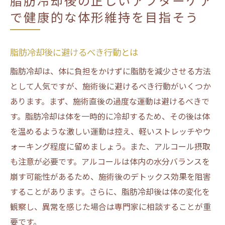
脂肪冷却後の正しいアフターケア
脂肪冷却後のリラックスに最適なマインド
で健康的な体形維持を目指そう
フルネスの取り入れ方
脂肪冷却ケア用品を活用した継続的な効果維持
脂肪冷却後に避けるべき行動とは
の秘訣
脂肪冷却ケア用品で得られる長期的な美肌
脂肪冷却は、体に負担をかけずに脂肪を減少させる方法
効果
として人気ですが、施術後に避けるべき行動がいくつか
あります。まず、施術直後の過度な運動は避けるべきで
脂肪冷却後の効果を保つためのルーティン
す。脂肪冷却は体を一時的に冷却するため、その後は体
作り
を温めるような激しい運動は控え、軽いストレッチやウ
脂肪冷却ケア用品を使った効果的な夜のケ
ォーキング程度に留めましょう。また、アルコール摂取
ア法
も注意が必要です。アルコールは体内の水分バランスを
脂肪冷却後の習慣にしたい朝のケアステッ
崩す可能性があるため、施術後のデトックス効果を阻害
プ
することがあります。さらに、脂肪冷却後は体の変化を
脂肪冷却効果を引き出すためのシーズナル
観察し、異常を感じた場合は専門家に相談することが重
ケア
要です。