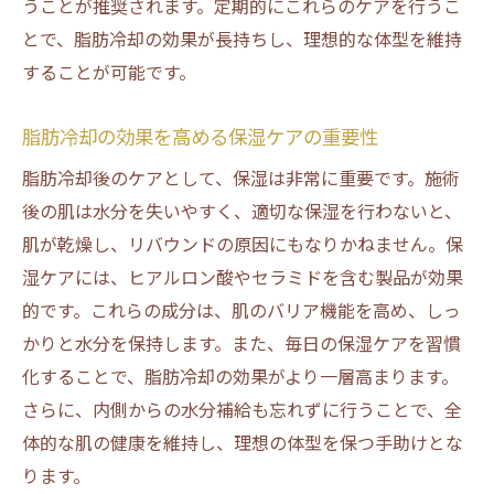
うことが推奨されます。定期的にこれらのケアを行うこ
脂肪冷却後に必要な水分量の目安
とで、脂肪冷却の効果が長持ちし、理想的な体型を維持
脂肪冷却の効果を高めるための飲み物選び
することが可能です。
脂肪冷却後の体内循環を促す水分補給法
脂肪冷却の効果を高める保湿ケアの重要性
脂肪冷却後に避けるべき飲み物とその理由
脂肪冷却の効果を持続させるための水分管
脂肪冷却後のケアとして、保湿は非常に重要です。施術
理術
後の肌は水分を失いやすく、適切な保湿を行わないと、
脂肪冷却後におすすめのハーブティーやド
肌が乾燥し、リバウンドの原因にもなりかねません。保
リンク
湿ケアには、ヒアルロン酸やセラミドを含む製品が効果
的です。これらの成分は、肌のバリア機能を高め、しっ
脂肪冷却後のアフターケアで取り入れたい習慣
かりと水分を保持します。また、毎日の保湿ケアを習慣
脂肪冷却後に役立つリラックス方法の紹介
化することで、脂肪冷却の効果がより一層高まります。
脂肪冷却後の効果を引き出すマッサージテ
さらに、内側からの水分補給も忘れずに行うことで、全
クニック
体的な肌の健康を維持し、理想の体型を保つ手助けとな
脂肪冷却後におすすめのストレッチメニュ
ります。
ー