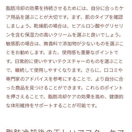
態
脂肪冷却の効果を持続させるためには、自分に合ったケ
脂肪冷却ケア用品の選び方がもたらす健康
ア用品を選ぶことが大切です。まず、肌のタイプを確認
への影響
しましょう。乾燥肌の場合は、ヒアルロン酸やグリセリ
脂肪冷却後のリラックス法で体をいたわろう
ンを含む保湿力の高いクリームを選ぶと良いでしょう。
脂肪冷却後におすすめの自宅でできるリラ
敏感肌の場合は、無香料で添加物が少ないものを選ぶこ
クゼーション法
とをお勧めします。また、使用感も重要なポイントで
脂肪冷却後のストレス解消に役立つアクテ
す。日常的に使いやすいテクスチャーのものを選ぶこと
ィビティ
で、継続して使用しやすくなります。さらに、口コミや
脂肪冷却の効果を維持するための瞑想テク
専門家のアドバイスを参考にすることで、より自分に合
ニック
った商品を見つけることができます。これらのポイント
を押さえることで、脂肪冷却ケアの効果を高め、健康的
脂肪冷却後の心身のケアに役立つアロマセ
な体形維持をサポートすることが可能です。
ラピー
脂肪冷却後のリフレッシュに効果的な入浴
法