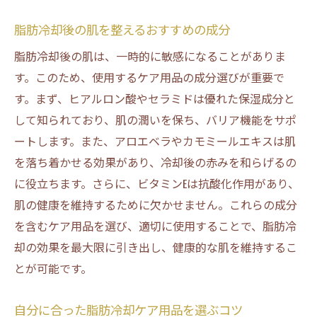
脂肪冷却の効果を保つための睡眠習慣の整
脂肪冷却後の肌を整えるおすすめの成分
え方
脂肪冷却後の肌は、一時的に敏感になることがありま
脂肪冷却後の生活で心がけたいポジティブ
す。このため、使用するケア用品の成分選びが重要で
行動
す。まず、ヒアルロン酸やセラミドは優れた保湿成分と
脂肪冷却後に取り入れるべきメンタルケア
して知られており、肌の潤いを保ち、バリア機能をサポ
の方法
ートします。また、アロエベラやカモミールエキスは肌
脂肪冷却ケア用品の選び方によって得られる効
を落ち着かせる効果があり、冷却後の赤みを和らげるの
果の違い
に役立ちます。さらに、ビタミンEは抗酸化作用があり、
脂肪冷却ケア用品の選び方と効果の相関性
肌の健康を維持するために欠かせません。これらの成分
を含むケア用品を選び、適切に使用することで、脂肪冷
脂肪冷却後の効果を高めるための製品比較
却の効果を最大限に引き出し、健康的な肌を維持するこ
脂肪冷却用具の選択が与える長期的な影響
とが可能です。
脂肪冷却後におすすめの成分とその効果
脂肪冷却ケア用品の選び方で変わる肌の状
自分に合った脂肪冷却ケア用品を選ぶコツ