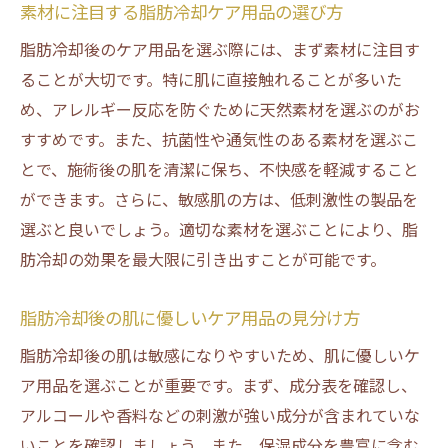
素材に注目する脂肪冷却ケア用品の選び方
脂肪冷却後の正しいアフターケアで健康的な体
形維持を目指そう
脂肪冷却後のケア用品を選ぶ際には、まず素材に注目す
ることが大切です。特に肌に直接触れることが多いた
脂肪冷却後に避けるべき行動とは
め、アレルギー反応を防ぐために天然素材を選ぶのがお
脂肪冷却の効果を維持するための食生活の
すすめです。また、抗菌性や通気性のある素材を選ぶこ
ポイント
とで、施術後の肌を清潔に保ち、不快感を軽減すること
脂肪冷却後の体をリラックスさせる方法
ができます。さらに、敏感肌の方は、低刺激性の製品を
日常生活に取り入れたい脂肪冷却後の運動
選ぶと良いでしょう。適切な素材を選ぶことにより、脂
習慣
肪冷却の効果を最大限に引き出すことが可能です。
脂肪冷却後に行うべきスキンケアのステッ
プ
脂肪冷却後の肌に優しいケア用品の見分け方
脂肪冷却後の体形維持に役立つセルフケア
脂肪冷却後の肌は敏感になりやすいため、肌に優しいケ
テクニック
ア用品を選ぶことが重要です。まず、成分表を確認し、
脂肪冷却の効果を持続させるためのケア用品活
アルコールや香料などの刺激が強い成分が含まれていな
用法
いことを確認しましょう。また、保湿成分を豊富に含む