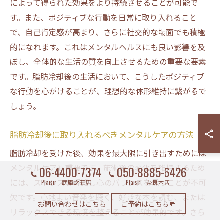
によって得られた効果をより持続させることが可能で
す。また、ポジティブな行動を日常に取り入れること
で、自己肯定感が高まり、さらに社交的な場面でも積極
的になれます。これはメンタルヘルスにも良い影響を及
ぼし、全体的な生活の質を向上させるための重要な要素
です。脂肪冷却後の生活において、こうしたポジティブ
な行動を心がけることが、理想的な体形維持に繋がるで
しょう。
脂肪冷却後に取り入れるべきメンタルケアの方法
脂肪冷却を受けた後、効果を最大限に引き出すためには
メンタルケアも重要です。施術後の変化を維持するため
06-4400-7374
050-8885-6426
には、ストレスを軽減し心のバランスを保つことが不可
Plaisir 武庫之荘店
Plaisir 奈良本店
欠です。心地よい音楽を聴く、好きな本を読む、または
お問い合わせはこちら
ご予約はこちら
リラックスできる環境を整えることが効果的です。さら