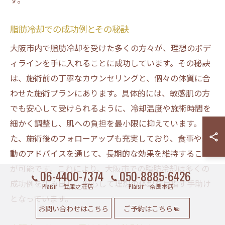
脂肪冷却での成功例とその秘訣
大阪市内で脂肪冷却を受けた多くの方々が、理想のボデ
ィラインを手に入れることに成功しています。その秘訣
は、施術前の丁寧なカウンセリングと、個々の体質に合
わせた施術プランにあります。具体的には、敏感肌の方
でも安心して受けられるように、冷却温度や施術時間を
細かく調整し、肌への負担を最小限に抑えています。ま
た、施術後のフォローアップも充実しており、食事や運
動のアドバイスを通じて、長期的な効果を維持すること
が可能です。これにより、大阪市での脂肪冷却は多くの
06-4400-7374
050-8885-6426
成功例を生み出し、安心して理想の体型を目指す手助け
Plaisir 武庫之荘店
Plaisir 奈良本店
となっています。
お問い合わせはこちら
ご予約はこちら