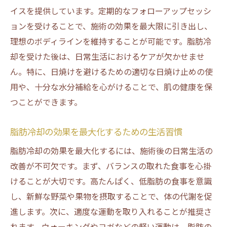
イスを提供しています。定期的なフォローアップセッシ
脂肪冷却施術の長所と短所を知る
ョンを受けることで、施術の効果を最大限に引き出し、
大阪市の脂肪冷却の口コミと評価
理想のボディラインを維持することが可能です。脂肪冷
敏感肌対応の脂肪冷却で理想のボディを手
却を受けた後は、日常生活におけるケアが欠かせませ
に入れる方法
ん。特に、日焼けを避けるための適切な日焼け止めの使
安心の脂肪冷却！大阪市で敏感肌対応のボディ
用や、十分な水分補給を心がけることで、肌の健康を保
ケアを
つことができます。
大阪市の脂肪冷却で安心感を得るためのポ
イント
脂肪冷却の効果を最大化するための生活習慣
敏感肌に配慮した施術内容の紹介
脂肪冷却の効果を最大化するには、施術後の日常生活の
施術後の肌の回復を促進するケア方法
改善が不可欠です。まず、バランスの取れた食事を心掛
けることが大切です。高たんぱく、低脂肪の食事を意識
脂肪冷却施術で得られる具体的な成果
し、新鮮な野菜や果物を摂取することで、体の代謝を促
大阪市のサロンでの脂肪冷却の体験談
進します。次に、適度な運動を取り入れることが推奨さ
敏感肌でも安心して受けられる脂肪冷却の
れます。ウォーキングやヨガなどの軽い運動は、脂肪の