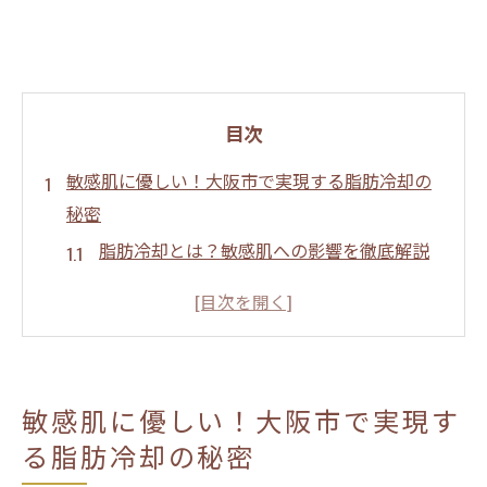
目次
敏感肌に優しい！大阪市で実現する脂肪冷却の
秘密
脂肪冷却とは？敏感肌への影響を徹底解説
大阪市の脂肪冷却サロンの選び方
敏感肌に適した施術方法とそのメリット
施術前に知っておくべき敏感肌への注意点
大阪市で受ける脂肪冷却の施術後のケア
敏感肌に優しい！大阪市で実現す
脂肪冷却の効果を最大化するための生活習
る脂肪冷却の秘密
慣