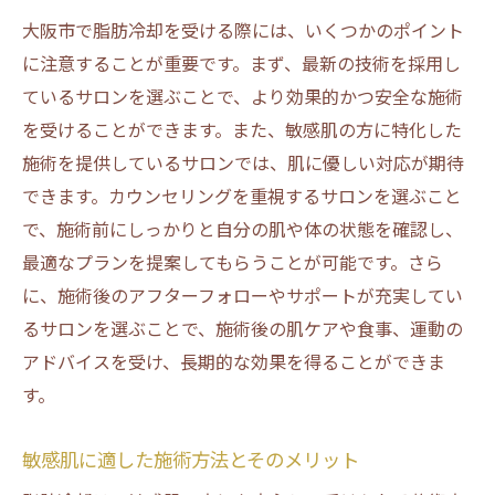
介
大阪市で脂肪冷却を受ける際には、いくつかのポイント
敏感肌対応の施術プロセスとその安全性
に注意することが重要です。まず、最新の技術を採用し
ているサロンを選ぶことで、より効果的かつ安全な施術
施術後のアフターケアで敏感肌を守る方法
を受けることができます。また、敏感肌の方に特化した
大阪市のサロンが提供する個別対応の脂肪
施術を提供しているサロンでは、肌に優しい対応が期待
冷却
できます。カウンセリングを重視するサロンを選ぶこと
脂肪冷却の効果を長持ちさせるコツ
で、施術前にしっかりと自分の肌や体の状態を確認し、
敏感肌でも受けられる脂肪冷却の種類
最適なプランを提案してもらうことが可能です。さら
大阪市での脂肪冷却体験！敏感肌でも負担なく
に、施術後のアフターフォローやサポートが充実してい
理想の体型に
るサロンを選ぶことで、施術後の肌ケアや食事、運動の
脂肪冷却体験前に知っておくべきこと
アドバイスを受け、長期的な効果を得ることができま
体験者が語る！敏感肌に優しい脂肪冷却の
す。
実感
敏感肌に適した施術方法とそのメリット
施術中の不安を軽減するためのポイント