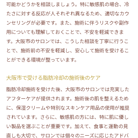
可能かどうかを相談しましょう。特に敏感肌の場合、冷
優しい施術の魅力
たさに対する反応が人それぞれ異なるため、適切なカウ
脂肪冷却の魅力と敏感肌への効果
ンセリングが必要です。また、施術に伴うリスクや副作
大阪市で人気の脂肪冷却施術を徹底解説
用についても理解しておくことで、不安を軽減できま
敏感肌におすすめの脂肪冷却の施術工程
す。大阪市のサロンでは、こうした相談を丁寧に行うこ
施術後の肌に優しい日常ケア方法
とで、施術前の不安を軽減し、安心して施術を受けるこ
脂肪冷却での具体的な効果と実績
とができる環境が整っています。
大阪市の脂肪冷却サロンの選び方とそのポ
イント
大阪市で受ける脂肪冷却の施術後のケア
敏感肌必見！大阪市で受けられる脂肪冷却施術
脂肪冷却施術を受けた後、大阪市のサロンでは充実した
の詳細
アフターケアが提供されます。施術後の肌を整えるため
大阪市で受けられる脂肪冷却施術の種類と
に、保湿クリームや特別なスキンケア用品の使用が推奨
特徴
されています。さらに、敏感肌の方には、特に肌に優し
い製品を選ぶことが重要です。加えて、食事と運動の見
敏感肌でも安心の施術過程とは
直しも大切で、サロンでは個々のニーズに応じたアドバ
施術後の肌を守るためのアドバイス