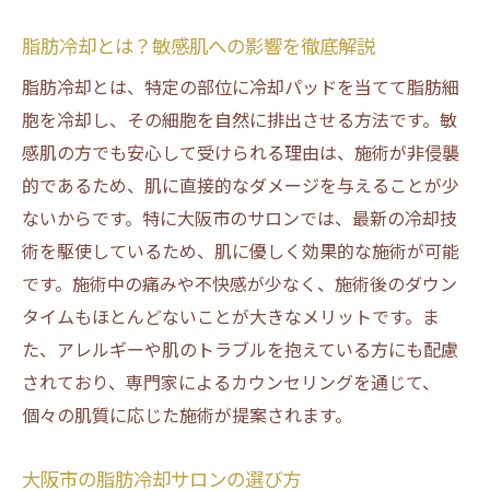
大阪市で話題の脂肪冷却！敏感肌でも安心して
脂肪冷却とは？敏感肌への影響を徹底解説
挑戦
脂肪冷却とは、特定の部位に冷却パッドを当てて脂肪細
大阪市で信頼される脂肪冷却施術の特徴
胞を冷却し、その細胞を自然に排出させる方法です。敏
敏感肌に優しい最新技術を取り入れた施術
感肌の方でも安心して受けられる理由は、施術が非侵襲
とは
的であるため、肌に直接的なダメージを与えることが少
脂肪冷却の施術が敏感肌に与える影響
ないからです。特に大阪市のサロンでは、最新の冷却技
大阪市での脂肪冷却体験者の声
術を駆使しているため、肌に優しく効果的な施術が可能
施術後の敏感肌への負担を減らすためのア
です。施術中の痛みや不快感が少なく、施術後のダウン
ドバイス
タイムもほとんどないことが大きなメリットです。ま
脂肪冷却で理想のボディを手に入れるため
た、アレルギーや肌のトラブルを抱えている方にも配慮
の心得
されており、専門家によるカウンセリングを通じて、
最新技術で敏感肌も安心！大阪市の脂肪冷却施
個々の肌質に応じた施術が提案されます。
術とは
大阪市の脂肪冷却サロンの選び方
大阪市で人気の脂肪冷却施術の最新技術紹