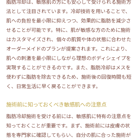
施術後の敏感肌に優しいセルフケア方法
脂肪冷却は、敏感肌の方にも安心して受けられる施術方
法として注目されています。冷却技術を用いることで、
脂肪冷却後の体型変化を最大限に活用する
肌への負担を最小限に抑えつつ、効果的に脂肪を減少さ
方法
せることが可能です。特に、肌が敏感な方のために施術
大阪市の脂肪冷却体験の選び方と注意点
はカスタマイズされ、個々の肌質や体の状態に合わせた
敏感肌対応の脂肪冷却施術！大阪市で安心のボ
オーダーメイドのプランが提案されます。これにより、
ディメイク
肌への刺激を最小限にしながら理想のボディシェイプを
敏感肌にも安全な施術の選び方
実現することができるのです。また、脂肪冷却はメスを
大阪市の脂肪冷却施術の魅力とは
使わずに脂肪を除去できるため、施術後の回復時間も短
施術後の肌トラブルを防ぐためのポイント
く、日常生活に早く戻ることができます。
理想のボディを手に入れるための継続的な
アプローチ
施術前に知っておくべき敏感肌への注意点
脂肪冷却での成功例とその秘訣
脂肪冷却施術を受ける前には、敏感肌に特有の注意点を
大阪市のサロンで受けられる特別なケア
知っておくことが重要です。まず、施術前には皮膚の状
態を専門家に確認してもらい、自分の肌に合った施術が
大阪市の脂肪冷却で理想のボディを！敏感肌に