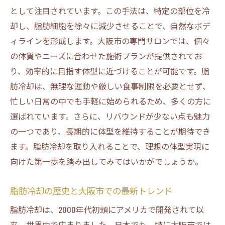
最新脂肪冷却機器の紹介とそのメリット
として注目されています。この手法は、特定の部位を冷
大阪市のサロンで採用される最先端技術
却し、脂肪細胞を徐々に減少させることで、自然なボデ
ィラインを形成します。大阪市の専門サロンでは、個々
脂肪冷却の技術革新とその影響
の体質やニーズに合わせた施術プランが提供されてお
脂肪冷却を受ける際の最新トレンド情報
り、効率的に目指す体型に近づけることが可能です。脂
革新的な脂肪冷却技術で未来のボディライ
肪冷却は、無理な運動や厳しい食事制限を必要とせず、
ンを
忙しい日常の中でも手軽に始められるため、多くの方に
脂肪冷却技術の進化がもたらす新たな可能
選ばれています。さらに、リバウンドが少ない点も魅力
性
の一つであり、長期的に体型を維持することが期待でき
ます。脂肪冷却を取り入れることで、理想の体型実現に
向けた第一歩を踏み出してみてはいかがでしょうか。
脂肪冷却の歴史と大阪市での最新トレンド
脂肪冷却は、2000年代初頭にアメリカで開発されて以
来、世界中で広まりました。日本でも、特に大阪市では