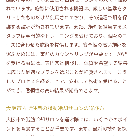
大阪市の脂肪冷却サロンの比較と選び方
れています。施術に使用される機器は、厳しい基準をク
リアしたものだけが使用されており、その過程で肌を保
最新技術を用いた脂肪冷却施術の紹介
護する設計が施されています。また、施術を担当するス
脂肪冷却で期待できる施術後の変化
タッフは専門的なトレーニングを受けており、個々のニ
脂肪冷却の施術後に役立つビフォーアフタ
ーズに合わせた施術を提供します。安全性の高い施術を
ー事例
選ぶためには、事前のカウンセリングが重要です。施術
施術の費用とコストパフォーマンスの考察
を受ける前には、専門家と相談し、体質や希望する結果
脂肪冷却の効果を最大化するためのポイント
に応じた最適なプランを選ぶことが推奨されます。こう
施術前の準備と心構え
したプロセスを経ることで、安心して施術を受けること
効果を高めるための生活習慣の見直し
ができ、信頼性の高い結果が期待できます。
サロンとの綿密なコミュニケーションの重
大阪市内で注目の脂肪冷却サロンの選び方
要性
脂肪冷却と他の美容法の組み合わせ
大阪市で脂肪冷却サロンを選ぶ際には、いくつかのポイ
ントを考慮することが重要です。まず、最新の技術を採
長期的な効果を維持するための指針