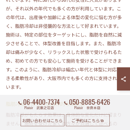
が、それ以外の年代でも多くの方が利用しています。こ
の年代は、出産後や加齢による体型の変化に悩む方が多
く、脂肪冷却は非侵襲的な方法として好まれています。
施術は、特定の部位をターゲットにし、脂肪を自然に減
少させることで、体型改善を目指します。また、脂肪冷
却は痛みが少なく、リラックスした状態で受けられるた
め、初めての方でも安心して施術を受けることができま
す。このように、脂肪冷却は幅広い年代と体型に対応で
きる柔軟性があり、大阪市内でも多くの方に支持されて
います。
06-4400-7374
050-8885-6426
脂肪冷却で得られる精神的な満足感
Plaisir 武庫之荘店
Plaisir 奈良本店
脂肪冷却がもたらす効果は、身体的な変化だけに留まり
お問い合わせはこちら
ご予約はこちら
ません。施術を受けた多くの方々が共通して述べるの