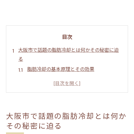
目次
大阪市で話題の脂肪冷却とは何かその秘密に迫
る
脂肪冷却の基本原理とその効果
安全性と信頼性を考慮した脂肪冷却施術
大阪市内で注目の脂肪冷却サロンの選び方
脂肪冷却が人気の理由とその背景
理想の体型を実現するための脂肪冷却の役
大阪市で話題の脂肪冷却とは何か
割
その秘密に迫る
脂肪冷却の歴史と大阪市での最新トレンド