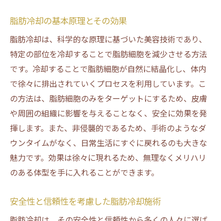
脂肪冷却でメリハリボディを実現する方法とは
脂肪冷却の基本原理とその効果
部位別脂肪冷却のアプローチ
脂肪冷却は、科学的な原理に基づいた美容技術であり、
脂肪冷却と食事管理の組み合わせで効果ア
特定の部位を冷却することで脂肪細胞を減少させる方法
ップ
です。冷却することで脂肪細胞が自然に結晶化し、体内
脂肪冷却施術後のアフターケア方法
で徐々に排出されていくプロセスを利用しています。こ
個々のニーズに合わせた脂肪冷却プランの
の方法は、脂肪細胞のみをターゲットにするため、皮膚
提案
や周囲の組織に影響を与えることなく、安全に効果を発
脂肪冷却の施術前に知っておくべきポイン
揮します。また、非侵襲的であるため、手術のようなダ
ト
ウンタイムがなく、日常生活にすぐに戻れるのも大きな
脂肪冷却で得られる具体的なボディライン
魅力です。効果は徐々に現れるため、無理なくメリハリ
変化
のある体型を手に入れることができます。
大阪市内で受けられる脂肪冷却の魅力的な施術
安全性と信頼性を考慮した脂肪冷却施術
各サロンが提供する脂肪冷却メニューの特
色
脂肪冷却は、その安全性と信頼性から多くの人々に選ば