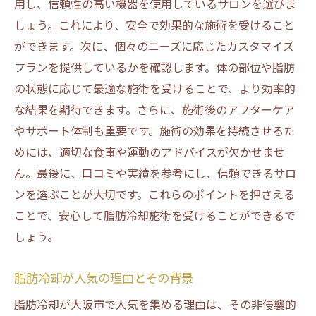
用し、信頼性の高い機器を使用しているサロンを選びま
最適な施術頻度と間隔の設定
しょう。これにより、安全で効果的な施術を受けること
メリハリのある体型を目指す大阪市民必見の脂
ができます。次に、個々のニーズに応じたカスタマイズ
肪冷却
プランを提供しているかを確認します。体の部位や脂肪
大阪市民が脂肪冷却を選ぶ理由
の状態に応じて最適な施術を受けることで、より効率的
脂肪冷却の効果を実感した利用者の声
な結果を期待できます。さらに、施術後のアフターケア
脂肪冷却が生活の質を向上させる理由
やサポート体制も重要です。施術の効果を持続させるた
脂肪冷却施術の適応年齢と対象
めには、適切な食事や運動のアドバイスが欠かせませ
脂肪冷却で得られる精神的な満足感
ん。最後に、口コミや実績を参考にし、信頼できるサロ
ンを選ぶことが大切です。これらのポイントを押さえる
大阪市における脂肪冷却市場の動向
ことで、安心して脂肪冷却施術を受けることができるで
脂肪冷却がもたらすボディラインの変化を実感
しょう。
しよう
脂肪冷却施術後の理想的な変化とは
脂肪冷却が人気の理由とその背景
脂肪冷却で得られる具体的な効果の解説
脂肪冷却が大阪市で人気を集める理由は、その非侵襲的
施術後の自信を引き出す脂肪冷却