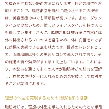
で痛みを伴わない施術方法にあります。特定の部位を冷
脂肪冷却で美しく変わるボディラインの秘
却することで、脂肪細胞を自然に減少させるこの技術
訣
は、美容医療の中でも革新性が高いです。また、ダウン
脂肪冷却で得た体型を維持するための工夫
タイムが少ないため、忙しいライフスタイルを持つ人に
脂肪冷却による期待される長期的な変化
も適しています。さらに、脂肪冷却は施術後に自然に体
脂肪冷却を選ぶ理由大阪市での施術体験談
外へ排出されるプロセスを経るため、体に負担をかけず
に効果を実感できる点も魅力です。最近のトレンドとし
大阪市で脂肪冷却を試した人の体験談
て、脂肪冷却は多くの美容サロンで導入されており、そ
脂肪冷却施術における成功と失敗談
の施術の質や効果がますます向上しています。これによ
施術を受けた人のリアルな感想と評価
り、本記事を通じて多くの人々が脂肪冷却の魅力を理解
脂肪冷却を選ぶ際の決め手とは
し、理想の体型を手に入れるための選択肢として検討す
初めての脂肪冷却体験の流れと感想
ることが期待されます。
脂肪冷却施術を受けた大阪市民のレビュー
理想の体型を実現するための脂肪冷却の役割
脂肪冷却の最新技術で大阪市で理想の体型を手
に入れる
脂肪冷却は、理想の体型を手に入れるための有効な手段