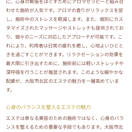
に、心身の緊張をほぐすためにアロマセラピーと組み合
わせた施術が人気です。アロマの香りがリラックスを促
し、施術中のストレスを軽減します。また、個別にカス
タマイズされたマッサージやストレッチも提供されてお
り、個々のニーズに対応したアプローチが可能です。こ
れにより、利用者は日常の疲れを癒し、心地よいひとと
きを過ごすことができます。リラクゼーションの効果を
最大限に引き出すために、施術前には軽いストレッチや
深呼吸を行うことが推奨されます。このような細やかな
配慮が、大阪市北区のエステの魅力を一層高めていま
す。
心身のバランスを整えるエステの魅力
エステは単なる美容のための施術ではなく、心身のバラ
ンスを整えるための重要な手段でもあります。大阪市北