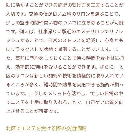
限に活かすことができる施術の受け方を工夫することが
大切です。交通の便が良い立地のサロンを選ぶことで、
少しの空き時間や買い物のついでに立ち寄ることが可能
です。例えば、仕事帰りに駅近のエステサロンでリフレ
ッシュすることで、日常のストレスを軽減し、心身とも
にリラックスした状態で帰宅することができます。ま
た、事前に予約をしておくことで待ち時間を最小限に抑
え、効率的に施術を受けることができます。さらに、北
区のサロンは新しい施術や技術を積極的に取り入れてい
るところが多く、短時間で効果を実感できる施術が揃っ
ています。こうしたメリットを活かし、忙しい日常の中
でエステを上手に取り入れることで、自己ケアの質を向
上させることが可能です。
北区でエステを受ける際の交通情報