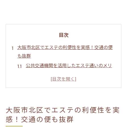
目次
大阪市北区でエステの利便性を実感！交通の便
も抜群
公共交通機関を活用したエステ通いのメリ
ット
北区でのエステサロン選びのポイント
エステを受ける前に知っておくべきアクセ
ス情報
大阪市北区でエステの利便性を実
大阪市北区でのエステ体験をより便利にす
感！交通の便も抜群
る方法