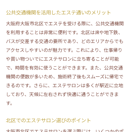
仕事帰りに立ち寄れるエステサロンの特徴
公共交通機関を活用したエステ通いのメリット
交通の利便性を活かしたリフレッシュ術
エステを体験するなら大阪市北区！最新技術で
大阪府大阪市北区でエステを受ける際に、公共交通機関
短期間の効果を実感
を利用することは非常に便利です。北区はJRや地下鉄、
バスが交差する交通の要所であり、どのエリアからでも
最先端技術を取り入れたエステの特徴
アクセスしやすいのが魅力です。これにより、仕事帰り
短期間で効果を実感する施術法とは？
や買い物ついでにエステサロンに立ち寄ることが可能
大阪市北区のエステで人気の施術ベスト3
で、時間を有効に使うことができます。また、公共交通
最新技術を駆使したエステの魅力
機関の便数が多いため、施術終了後もスムーズに帰宅で
効果を引き出すためのエステ通いのコツ
きるのです。さらに、エステサロンは多くが駅近に立地
利用者の声から見る最新エステの効果
しており、天候に左右されず快適に通うことができま
忙しいあなたにぴったり！大阪市北区のエステ
す。
サロンの特徴
北区でのエステサロン選びのポイント
短時間でリフレッシュできる施術メニュー
スケジュールに合わせた柔軟な予約システ
大阪市北区でエステサロンを選ぶ際には、いくつかのポ