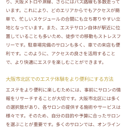
り、大阪メトロやJR線、さらにはバス路線も多数走って
大阪市北区のエステで心身を癒すポイント
います。これにより、どのエリアからでもアクセスが簡
精神的な疲れを癒すためのエステ施術
単で、忙しいスケジュールの合間にも立ち寄りやすい立
交通の便が良い北区でエステを！利便性と効果
地となっています。また、エステサロン自体が駅近に位
の両立
置していることも多いため、徒歩での移動もストレスフ
交通の便と施術効果を両立させたエステ選
リーです。駐車場完備のサロンも多く、車での来店も便
び
利です。このように、アクセスの良さを活用すること
アクセスの良さを活かした施術の受け方
で、より快適にエステを楽しむことができます。
北区でエステを受ける際の交通情報
利便性を考慮したエステ通いのポイント
大阪市北区でのエステ体験をより便利にする方法
交通の便が良いエステサロンの選び方
エステをより便利に楽しむためには、事前にサロンの情
大阪市北区でのエステ体験をもっと便利に
報をリサーチすることが大切です。大阪市北区には多く
の選択肢があり、各サロンの提供する施術やサービスは
北区のエステサロンであなたに合った施術を見
様々です。そのため、自分の目的や予算に合ったサロン
つける秘訣
を選ぶことが重要です。多くのサロンでは、オンライン
自分に合ったサロンを見つけるためのステ