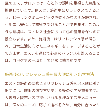
区のエステサロンでは、心と体の調和を重視した施術を
提供しています。例えば、施術中にリラックスできるよ
う、ヒーリングミュージックや柔らかな照明が施され、
利用者は安心して施術を受けることができます。このよ
うな環境は、ストレス社会において心の健康を保つのに
役立ちます。また、施術後にはリフレッシュ感が得ら
れ、日常生活に向けたエネルギーをチャージすることが
できます。エステを通じて心身のバランスを整えること
は、自己ケアの一環として非常に効果的です。
施術後のリフレッシュ感を最大限に引き出す方法
エステの施術後に感じるリフレッシュ感を最大限に引き
出すには、施術の選び方や受けた後のケアが重要です。
大阪府大阪市北区で提供される多様なエステメニュー
は、個々のニーズに応じて選べるため、自分に合ったリ