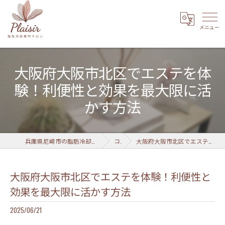
大阪府大阪市北区でエステを体
験！利便性と効果を最大限に活
かす方法
兵庫県尼崎市の脂肪冷却なら脂肪冷却専門サロン Plaisir 武庫之荘店
コラム
大阪府大阪市北区でエステを体験！利便性と効果を最大限に活かす方法
大阪府大阪市北区でエステを体験！利便性と
効果を最大限に活かす方法
2025/06/21