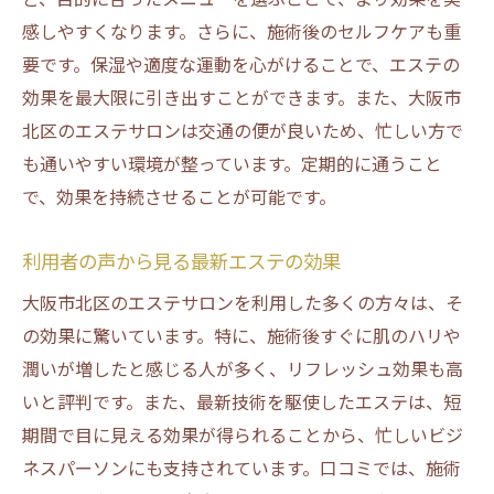
感しやすくなります。さらに、施術後のセルフケアも重
要です。保湿や適度な運動を心がけることで、エステの
効果を最大限に引き出すことができます。また、大阪市
北区のエステサロンは交通の便が良いため、忙しい方で
も通いやすい環境が整っています。定期的に通うこと
で、効果を持続させることが可能です。
利用者の声から見る最新エステの効果
大阪市北区のエステサロンを利用した多くの方々は、そ
の効果に驚いています。特に、施術後すぐに肌のハリや
潤いが増したと感じる人が多く、リフレッシュ効果も高
いと評判です。また、最新技術を駆使したエステは、短
期間で目に見える効果が得られることから、忙しいビジ
ネスパーソンにも支持されています。口コミでは、施術