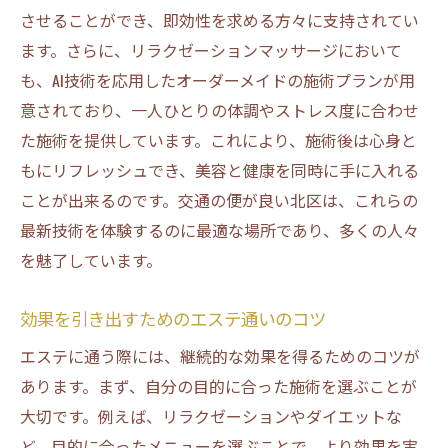
させることができ、即効性を求める方々に支持されてい
ます。さらに、リラクゼーションマッサージにおいて
も、AI技術を応用したオーダーメイドの施術プランが用
意されており、一人ひとりの体調やストレス度に合わせ
た施術を提供しています。これにより、施術後は心身と
もにリフレッシュでき、美容と健康を同時に手に入れる
ことが出来るのです。交通の便が良い北区は、これらの
最新技術を体験するのに最適な場所であり、多くの人々
を魅了しています。
効果を引き出すためのエステ通いのコツ
エステに通う際には、継続的な効果を得るためのコツが
あります。まず、自分の目的に合った施術を選ぶことが
大切です。例えば、リラクゼーションやダイエットな
ど、目的に合ったメニューを選ぶことで、より効果を実