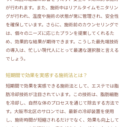
が行われます。また、施術中はリアルタイムモニタリン
グが行われ、温度や施術の状態が常に管理され、安全性
を確保しています。さらに、施術前のカウンセリングで
は、個々のニーズに応じたプランを提案してくれるた
め、効果的な結果が期待できます。こうした最先端技術
の導入は、忙しい現代人にとって最適な選択肢と言える
でしょう。
短期間で効果を実感する施術法とは？
短期間で効果を実感できる施術法として、エステでは脂
肪冷却技術が注目されています。この技術は、脂肪細胞
を冷却し、自然な体のプロセスを通じて除去する方法で
す。大阪市北区のサロンでは、最新の冷却装置を使用
し、施術時間が短縮されるだけでなく、効果も向上して