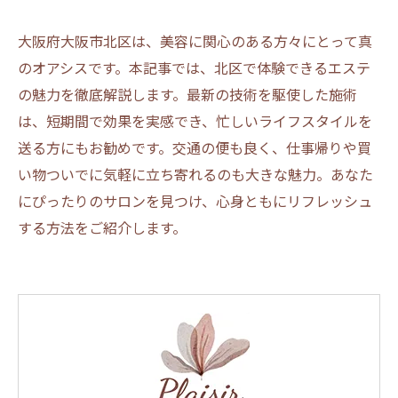
大阪府大阪市北区は、美容に関心のある方々にとって真
のオアシスです。本記事では、北区で体験できるエステ
の魅力を徹底解説します。最新の技術を駆使した施術
は、短期間で効果を実感でき、忙しいライフスタイルを
送る方にもお勧めです。交通の便も良く、仕事帰りや買
い物ついでに気軽に立ち寄れるのも大きな魅力。あなた
にぴったりのサロンを見つけ、心身ともにリフレッシュ
する方法をご紹介します。