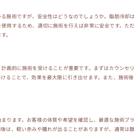
脂肪冷却の効果を高める秘訣
る施術ですが、安全性はどうなのでしょうか。脂肪冷却はF
効果的な脂肪冷却の施術回数とは
を使用するため、適切に施術を行えば非常に安全です。た
脂肪冷却で理想の効果を得るには
ます。
脂肪冷却施術の回数とその効果
脂肪冷却は安全？施術前の注意点
脂肪冷却の安全性について知る
、計画的に施術を受けることが重要です。まずはカウンセ
施術前に確認すべき脂肪冷却の注意点
受けることで、効果を最大限に引き出せます。また、施術
安全な脂肪冷却施術の選び方
脂肪冷却の施術を安全に受けるには
脂肪冷却を受ける前に知るべきこと
脂肪冷却の安全性を確認する方法
始まります。お客様の体質や希望を確認し、最適な施術プ
脂肪冷却でどこまで痩せられる？
術後は、軽い赤みや腫れが出ることがありますが、通常は
脂肪冷却で目指す理想のプロポーション