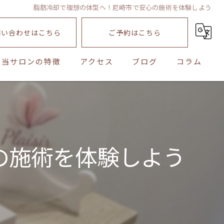
脂肪冷却で理想の体型へ！尼崎市で安心の施術を体験しよう
問い合わせはこちら
ご予約はこちら
当サロンの特徴
アクセス
ブログ
コラム
ダイエット
脂肪冷却専門サロン Plaisir 大阪梅田店
産後
脂肪冷却専門サロン Plaisir
メンズ
の施術を体験しよう
子連れ
モニター