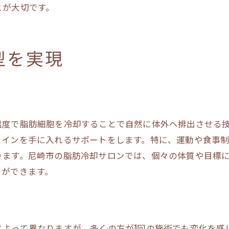
とが大切です。
脂肪冷却の限界と可能性を知る
脂肪冷却で実現する痩身効果
脂肪冷却で理想の体型を目指す
型を実現
脂肪冷却の効果を引き出す方法
脂肪冷却で叶える理想のボディ
尼崎のサロンで脂肪冷却を体験しよう
尼崎のサロンで受ける脂肪冷却の魅力
温度で脂肪細胞を冷却することで自然に体外へ排出させる
脂肪冷却体験で得られる効果とは
ラインを手に入れるサポートをします。特に、運動や食事
ります。尼崎市の脂肪冷却サロンでは、個々の体質や目標
尼崎のサロンで脂肪冷却を選ぶ理由
とができます。
脂肪冷却で理想の体型をゲット
尼崎のサロンで安心の施術を体験
脂肪冷却の施術を体験する魅力
によって異なりますが、多くの方が1回の施術でも変化を感
脂肪冷却で理想のボディラインを手に入れる