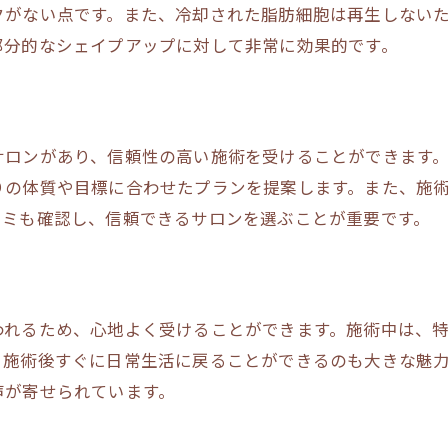
脂肪冷却の効果を最大限に引き出す
クがない点です。また、冷却された脂肪細胞は再生しない
部分的なシェイプアップに対して非常に効果的です。
脂肪冷却で一歩先の理想へ
エステでの脂肪冷却の信頼性
尼崎市で安心の脂肪冷却施術を
尼崎で脂肪冷却を受けるメリット
サロンがあり、信頼性の高い施術を受けることができます
りの体質や目標に合わせたプランを提案します。また、施
脂肪冷却の施術前に知っておくべきこと
コミも確認し、信頼できるサロンを選ぶことが重要です。
安心して通える脂肪冷却施術とは
脂肪冷却の施術を受ける際のポイント
エステで脂肪冷却を選ぶ理由
脂肪冷却の施術を安心して受けるために
われるため、心地よく受けることができます。施術中は、
、施術後すぐに日常生活に戻ることができるのも大きな魅
脂肪冷却の効果と施術回数の目安
声が寄せられています。
脂肪冷却の効果を実感する方法
脂肪冷却は何回施術が必要か