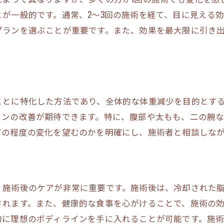
が一般的です。通常、2〜3回の施術を経て、目に見える
脂肪冷却で理想のボディラインを実現
プランを選ぶことが重要です。また、効果を最大限に引き
脂肪冷却で手に入れる理想の体型
理想のボディラインを脂肪冷却で作る
脂肪冷却で実現する理想のプロポーション
脂肪冷却施術で叶える理想の体型
ことに特化した方法であり、全体的な体重減少を目的とす
脂肪冷却の効果で理想の体へ
インの改善が期待できます。特に、腹部や太もも、二の腕
どの程度の変化を望むのかを明確にし、施術者と相談しな
、施術後のケアが非常に重要です。施術後は、冷却された
されます。また、健康的な食事を心がけることで、施術の
的に理想のボディラインを手に入れることが可能です。施