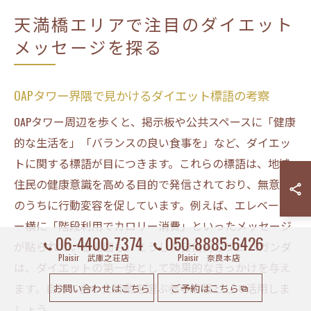
天満橋エリアで注目のダイエット
メッセージを探る
OAPタワー界隈で見かけるダイエット標語の考察
OAPタワー周辺を歩くと、掲示板や公共スペースに「健康
的な生活を」「バランスの良い食事を」など、ダイエッ
トに関する標語が目につきます。これらの標語は、地域
住民の健康意識を高める目的で発信されており、無意識
のうちに行動変容を促しています。例えば、エレベータ
ー横に「階段利用でカロリー消費」といったメッセージ
06-4400-7374
050-8885-6426
が貼られている場面も。こうした日常的なプロパガンダ
Plaisir 武庫之荘店
Plaisir 奈良本店
は、ダイエットの第一歩として効果的なきっかけを与え
ます。自分に合った行動を選ぶ参考情報として活用しま
お問い合わせはこちら
ご予約はこちら
しょう。