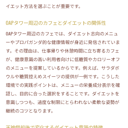
イエット方法を選ぶことが重要です。
飲食店のPOPが与えるダイエット意識の変化
喫煙所やカフェで話題のダイエット情報と
OAPタワー周辺のカフェとダイエットの関係性
は
OAPタワー周辺のカフェでは、ダイエット志向のメニュ
交通広告が誘導するダイエットイメージの
ーやプロパガンダ的な健康情報が身近に発信されていま
考察
す。その理由は、仕事帰りや休憩時間に立ち寄るカフェ
SNS発信が拡げるダイエット観のリアルな現
が、健康意識の高い利用者向けに低糖質やカロリーオフ
状
のメニューを提案しているからです。例えば、サラダボ
地域の暮らしから読み解くダイエット意識の形
ウルや糖質控えめスイーツの提供が一例です。こうした
成
環境での実践ポイントは、メニューの栄養成分表示を確
OAPタワー周辺の生活が生むダイエット意識
認し、目的に合った選択をすることです。ダイエットを
地域イベントがもたらすダイエットの価値
意識しつつも、過度な制限にとらわれない柔軟な姿勢が
観
継続のコツとなります。
カフェ巡りとダイエット選択のバランス感
天神祭前後で変化するダイエット意識の特徴