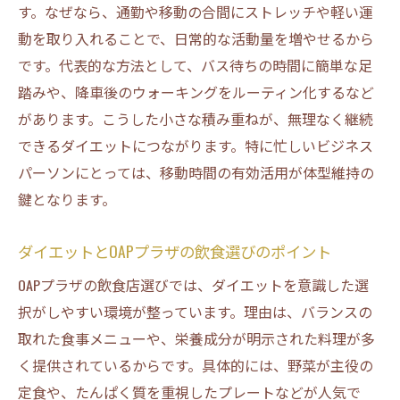
方
す。なぜなら、通勤や移動の合間にストレッチや軽い運
ランチ選びで活かせるダイエット知識の整
動を取り入れることで、日常的な活動量を増やせるから
理
です。代表的な方法として、バス待ちの時間に簡単な足
生活行動から賢くダイエット情報を得る方
踏みや、降車後のウォーキングをルーティン化するなど
法
があります。こうした小さな積み重ねが、無理なく継続
できるダイエットにつながります。特に忙しいビジネス
OAPタワー周辺の環境が影響する健康観の実態
パーソンにとっては、移動時間の有効活用が体型維持の
OAPタワーで感じる健康とダイエットの相関
鍵となります。
周辺環境がダイエット意識に与える影響と
は
ダイエットとOAPプラザの飲食選びのポイント
駐車場利用と健康増進の意識的な取り組み
OAPプラザの飲食店選びでは、ダイエットを意識した選
日常の移動手段とダイエット習慣の関連性
択がしやすい環境が整っています。理由は、バランスの
ビル周辺の景観が与える健康観への働きか
取れた食事メニューや、栄養成分が明示された料理が多
け
く提供されているからです。具体的には、野菜が主役の
地域イベントで高まる健康とダイエット意
定食や、たんぱく質を重視したプレートなどが人気で