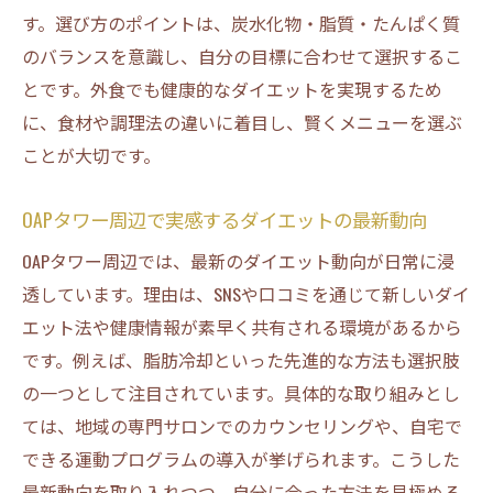
識
す。選び方のポイントは、炭水化物・脂質・たんぱく質
プロパガンダに惑わされない賢いダイエット実
のバランスを意識し、自分の目標に合わせて選択するこ
践法
とです。外食でも健康的なダイエットを実現するため
プロパガンダを見抜くダイエット思考の鍛
に、食材や調理法の違いに着目し、賢くメニューを選ぶ
え方
ことが大切です。
カフェやランチ選択で賢くダイエットを継
OAPタワー周辺で実感するダイエットの最新動向
続
OAPタワー周辺では、最新のダイエット動向が日常に浸
交通アクセスを活用した運動習慣の作り方
透しています。理由は、SNSや口コミを通じて新しいダイ
地域の情報に左右されないダイエット術
エット法や健康情報が素早く共有される環境があるから
OAPタワー周辺で実践できる健康的な工夫例
です。例えば、脂肪冷却といった先進的な方法も選択肢
自分に合ったダイエット法を選ぶためのポ
の一つとして注目されています。具体的な取り組みとし
イント
ては、地域の専門サロンでのカウンセリングや、自宅で
天満橋エリアで注目のダイエットメッセージを
できる運動プログラムの導入が挙げられます。こうした
探る
最新動向を取り入れつつ、自分に合った方法を見極める