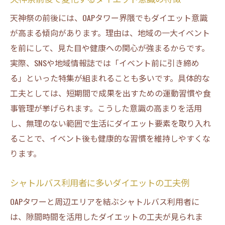
覚
アクセスの利便性が影響するダイエット傾
天神祭の前後には、OAPタワー界隈でもダイエット意識
向
が高まる傾向があります。理由は、地域の一大イベント
を前にして、見た目や健康への関心が強まるからです。
ランチタイムの行動パターンとダイエット
実際、SNSや地域情報誌では「イベント前に引き締め
観
る」といった特集が組まれることも多いです。具体的な
地域コミュニティとダイエット意識の相互
工夫としては、短期間で成果を出すための運動習慣や食
作用
事管理が挙げられます。こうした意識の高まりを活用
無意識に受け取るダイエット情報の選び方ガイ
し、無理のない範囲で生活にダイエット要素を取り入れ
ド
ることで、イベント後も健康的な習慣を維持しやすくな
信頼できるダイエット情報の見極め方
ります。
OAPタワー周辺で役立つダイエット情報源
プロパガンダに惑わされない情報収集のコ
シャトルバス利用者に多いダイエットの工夫例
ツ
OAPタワーと周辺エリアを結ぶシャトルバス利用者に
SNSや口コミによるダイエット情報の活かし
は、隙間時間を活用したダイエットの工夫が見られま