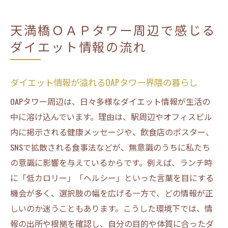
天神祭前後で変化するダイエット意識の特
天満橋ＯＡＰタワー周辺で感じる
徴
ダイエット情報の流れ
シャトルバス利用者に多いダイエットの工
夫例
ダイエットとOAPプラザの飲食選びのポイン
ダイエット情報が溢れるOAPタワー界隈の暮らし
ト
OAPタワー周辺は、日々多様なダイエット情報が生活の
OAPタワー周辺で実感するダイエットの最新
中に溶け込んでいます。理由は、駅周辺やオフィスビル
動向
内に掲示される健康メッセージや、飲食店のポスター、
ダイエット観を左右する日常のプロパガンダと
SNSで拡散される食事法などが、無意識のうちに私たち
は
の意識に影響を与えているからです。例えば、ランチ時
に「低カロリー」「ヘルシー」といった言葉を目にする
日常の中に潜むダイエットプロパガンダの
機会が多く、選択肢の幅を広げる一方で、どの情報が正
正体
しいのか迷うこともあります。こうした環境下では、情
OAPタワー周辺で見かけるダイエット広告の
報の出所や根拠を確認し、自分の目的や体質に合ったダ
影響