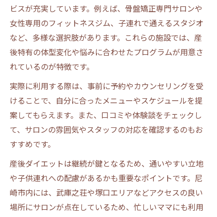
ビスが充実しています。例えば、骨盤矯正専門サロンや
女性専用のフィットネスジム、子連れで通えるスタジオ
など、多様な選択肢があります。これらの施設では、産
後特有の体型変化や悩みに合わせたプログラムが用意さ
れているのが特徴です。
実際に利用する際は、事前に予約やカウンセリングを受
けることで、自分に合ったメニューやスケジュールを提
案してもらえます。また、口コミや体験談をチェックし
て、サロンの雰囲気やスタッフの対応を確認するのもお
すすめです。
産後ダイエットは継続が鍵となるため、通いやすい立地
や子供連れへの配慮があるかも重要なポイントです。尼
崎市内には、武庫之荘や塚口エリアなどアクセスの良い
場所にサロンが点在しているため、忙しいママにも利用