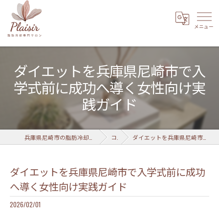
ダイエットを兵庫県尼崎市で入
学式前に成功へ導く女性向け実
践ガイド
兵庫県尼崎市の脂肪冷却なら脂肪冷却専門サロン Plaisir 武庫之荘店
コラム
ダイエットを兵庫県尼崎市で入学式前に成功へ導く女性向け実践ガイド
ダイエットを兵庫県尼崎市で入学式前に成功
へ導く女性向け実践ガイド
2026/02/01