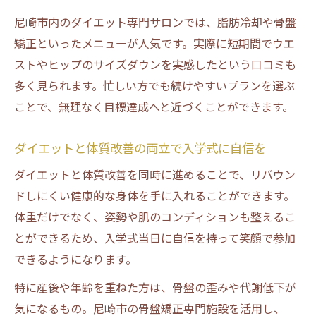
尼崎市内のダイエット専門サロンでは、脂肪冷却や骨盤
矯正といったメニューが人気です。実際に短期間でウエ
ストやヒップのサイズダウンを実感したという口コミも
多く見られます。忙しい方でも続けやすいプランを選ぶ
ことで、無理なく目標達成へと近づくことができます。
ダイエットと体質改善の両立で入学式に自信を
ダイエットと体質改善を同時に進めることで、リバウン
ドしにくい健康的な身体を手に入れることができます。
体重だけでなく、姿勢や肌のコンディションも整えるこ
とができるため、入学式当日に自信を持って笑顔で参加
できるようになります。
特に産後や年齢を重ねた方は、骨盤の歪みや代謝低下が
気になるもの。尼崎市の骨盤矯正専門施設を活用し、