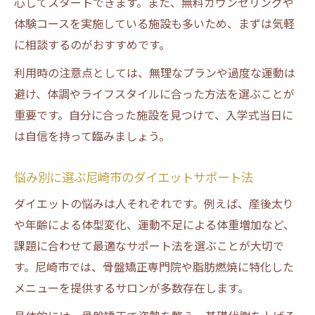
心してスタートできます。また、無料カウンセリングや
体験コースを実施している施設も多いため、まずは気軽
に相談するのがおすすめです。
利用時の注意点としては、無理なプランや過度な運動は
避け、体調やライフスタイルに合った方法を選ぶことが
重要です。自分に合った施設を見つけて、入学式当日に
は自信を持って臨みましょう。
悩み別に選ぶ尼崎市のダイエットサポート法
ダイエットの悩みは人それぞれです。例えば、産後太り
や年齢による体型変化、運動不足による体重増加など、
課題に合わせて最適なサポート法を選ぶことが大切で
す。尼崎市では、骨盤矯正専門院や脂肪燃焼に特化した
メニューを提供するサロンが多数存在します。