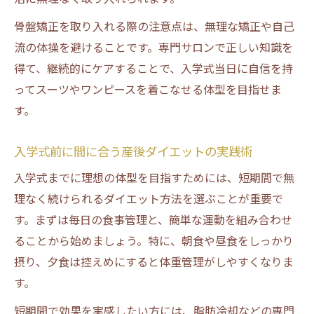
骨盤矯正を取り入れる際の注意点は、無理な矯正や自己
流の体操を避けることです。専門サロンで正しい知識を
得て、継続的にケアすることで、入学式当日に自信を持
ってスーツやワンピースを着こなせる体型を目指せま
す。
入学式前に間に合う産後ダイエットの実践術
入学式までに理想の体型を目指すためには、短期間で無
理なく続けられるダイエット方法を選ぶことが重要で
す。まずは毎日の食事管理と、簡単な運動を組み合わせ
ることから始めましょう。特に、朝食や昼食をしっかり
摂り、夕食は控えめにすると体重管理がしやすくなりま
す。
短期間で効果を実感したい方には、脂肪冷却などの専門