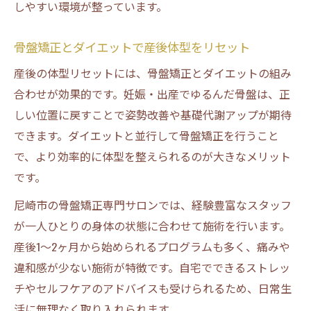
しやすい環境が整っています。
骨盤矯正とダイエットで産後体型をリセット
産後の体型リセットには、骨盤矯正とダイエットの組み
合わせが効果的です。妊娠・出産でゆるんだ骨盤は、正
しい位置に戻すことで姿勢改善や基礎代謝アップが期待
できます。ダイエットと並行して骨盤矯正を行うこと
で、より効率的に体型を整えられるのが大きなメリット
です。
尼崎市の骨盤矯正専門サロンでは、経験豊富なスタッフ
が一人ひとりの身体の状態に合わせて施術を行います。
産後1～2ヶ月から始められるプログラムも多く、痛みや
違和感が少ない施術が特徴です。自宅でできるストレッ
チやセルフケアのアドバイスも受けられるため、日常生
活に無理なく取り入れられます。