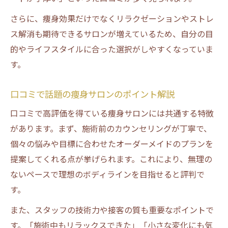
口コミで比較する痩身サロンの見極め方
さらに、痩身効果だけでなくリラクゼーションやストレ
痩身体験から学ぶエステ選択のコツ紹介
ス解消も期待できるサロンが増えているため、自分の目
的やライフスタイルに合った選択がしやすくなっていま
女性目線で選ぶ痩身エステの安心条件
す。
痩身効果を最大化するサロン選びの極意
口コミで話題の痩身サロンのポイント解説
口コミで高評価を得ている痩身サロンには共通する特徴
があります。まず、施術前のカウンセリングが丁寧で、
個々の悩みや目標に合わせたオーダーメイドのプランを
提案してくれる点が挙げられます。これにより、無理の
ないペースで理想のボディラインを目指せると評判で
す。
また、スタッフの技術力や接客の質も重要なポイントで
す。「施術中もリラックスできた」「小さな変化にも気