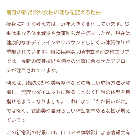
痩身エステの新しい施術法の実力を検証
痩身の新常識が女性の理想を変える理由
女性に人気の痩身メニューが生む変化
痩身に対する考え方は、近年大きく変化しています。従
痩身の新視点で得られる具体的な効果例
来は単なる体重減少や食事制限が主流でしたが、現在は
部分痩せも叶う痩身エステの新提案を紹介
健康的なボディラインやリバウンドしにくい体質作りが
部分痩せを目指す女性に注目の方法
重視されています。特に兵庫県尼崎市玄番南之町エリア
痩身で部分痩せを実現する最新技術の特徴
では、最新の痩身技術や個々の体質に合わせたアプロー
部分痩せに適した痩身エステの選び方
チが注目されています。
口コミでも話題の部分痩せ痩身体験談
例えば、脂肪冷却や美容整体などの新しい施術方法が登
女性が知りたい痩身による部位別ケア法
場し、無理なダイエットに頼ることなく理想の体型を目
指せるようになりました。これにより「ただ細いだけ」
痩身施術でお腹周りが変わる理由と体験例
ではなく、健康美や自分らしい体型を求める女性が増え
ダイエット失敗続きでも安心な痩身術
ています。
痩身でリバウンドを防ぐための実践ポイン
ト
この新常識の背景には、口コミや体験談による情報共有