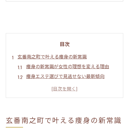
目次
玄番南之町で叶える痩身の新常識
痩身の新常識が女性の理想を変える理由
痩身エステ選びで見逃せない最新傾向
口コミで話題の痩身サロンのポイント解説
痩身成功者が語る新視点の魅力と実感
尼崎の痩身エステで得られる効果の秘密
痩身体験が変わる新視点アプローチ
玄番南之町で叶える痩身の新常識
痩身体験に革命を起こす新視点とは何か