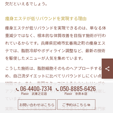
欠だといえるでしょう。
痩身エステが低リバウンドを実現する理由
痩身エステが低リバウンドを実現できるのは、単なる体
重減少ではなく、根本的な体質改善を目指す施術が行わ
れているからです。兵庫県尼崎市玄番南之町の痩身エス
テでは、脂肪冷却やボディライン調整など、最新の技術
を駆使したメニューが人気を集めています。
こうした施術は、脂肪細胞そのものへアプローチするた
め、自己流ダイエットに比べてリバウンドしにくい点が
特徴です。また、専門スタッフによるカウンセリングや
06-4400-7374
050-8885-6426
アフターケアの充実も、リバウンド防止に大きく貢献し
Plaisir 武庫之荘店
Plaisir 奈良本店
ています。
お問い合わせはこちら
ご予約はこちら
実際に「エステ後も体型がキープできている」「専門家