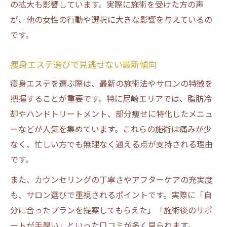
の拡大も影響しています。実際に施術を受けた方の声
痩身エステがダイエット失敗女性に選ばれ
が、他の女性の行動や選択に大きな影響を与えているの
る理由
です。
安心して続けられる痩身の新しい選択肢
失敗から学ぶ痩身術の成功法則まとめ
痩身エステ選びで見逃せない最新傾向
痩身サロンのサポートで成果が生まれる仕
痩身エステを選ぶ際は、最新の施術法やサロンの特徴を
組み
把握することが重要です。特に尼崎エリアでは、脂肪冷
リバウンドしにくい痩身への近道とは
却やハンドトリートメント、部分痩せに特化したメニュ
痩身でリバウンドしない体質作りの秘訣
ーなどが人気を集めています。これらの施術は痛みが少
痩身エステが低リバウンドを実現する理由
なく、忙しい方でも無理なく通える点が支持される理由
継続しやすい痩身プランの選び方ガイド
です。
痩身結果を長持ちさせる生活改善ポイント
また、カウンセリングの丁寧さやアフターケアの充実度
女性が支持する痩身メソッドの特徴とは
も、サロン選びで重視されるポイントです。実際に「自
痩身エステの選び方に迷う方へのヒント
分に合ったプランを提案してもらえた」「施術後のサポ
ートが手厚い」といった口コミが多く見られます。
痩身エステ選びで押さえたい重要ポイント