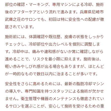
脂肪冷却後の効果維持に役立つアドバイス
部位の確認・マーキング、専用マシンによる冷却、施術
後のアフターケアという流れで進みます。兵庫県尼崎市
脂肪冷却で無理なく理想の体型をキープす
武庫之荘のサロンでも、初回は特に安全性への配慮が徹
る
底されています。
脂肪冷却の効果や回数と医療との違い解説
施術前には、体調確認や既往歴、皮膚の状態をしっかり
脂肪冷却は1回でどこまで効果が期待でき
チェックし、冷却部位や出力レベルを個別に調整しま
る？
す。冷却中は、痛みや違和感がないか常に確認しながら
脂肪冷却の効果を最大化する施術回数の目
進めることで、リスクを最小限に抑えます。施術後は、
安
軽い赤みやしびれ感が出る場合もありますが、ほとんど
サロン脂肪冷却と医療脂肪冷却の違いを比
が一時的なもので数日以内に治まることが多いです。
較
安全性をさらに高めるためには、最新の脂肪冷却マシン
脂肪冷却の効果を左右する要素と注意点
の導入や、専門知識を持つスタッフによる施術が欠かせ
脂肪冷却で得られる部分痩せの実感とは
ません。衛生管理や機器のメンテナンスも徹底されてい
るサロンを選ぶことが、安心して施術を受けるための重