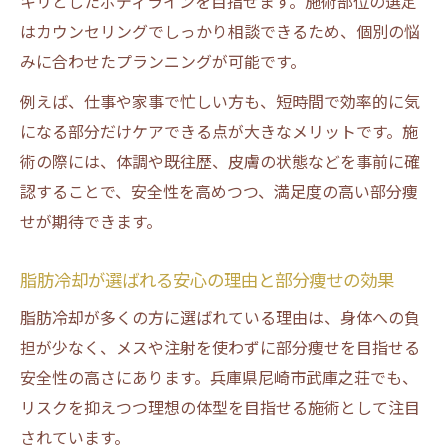
キリとしたボディラインを目指せます。施術部位の選定
メンズにも最適な脂肪冷却施術の魅力
はカウンセリングでしっかり相談できるため、個別の悩
脂肪冷却はメンズの部分痩せにも効果的な
みに合わせたプランニングが可能です。
理由
例えば、仕事や家事で忙しい方も、短時間で効率的に気
脂肪冷却メンズ対応サロンで安心して受け
になる部分だけケアできる点が大きなメリットです。施
るコツ
術の際には、体調や既往歴、皮膚の状態などを事前に確
脂肪冷却で忙しい男性も短時間で効果を実
認することで、安全性を高めつつ、満足度の高い部分痩
感
せが期待できます。
脂肪冷却施術でメンズもリラックスできる
空間づくり
脂肪冷却が選ばれる安心の理由と部分痩せの効果
脂肪冷却を利用した男性の体験談と満足度
脂肪冷却が多くの方に選ばれている理由は、身体への負
に迫る
担が少なく、メスや注射を使わずに部分痩せを目指せる
短時間施術が可能な脂肪冷却の強み
安全性の高さにあります。兵庫県尼崎市武庫之荘でも、
脂肪冷却は忙しい方にも最適な時短エステ
リスクを抑えつつ理想の体型を目指せる施術として注目
脂肪冷却短時間施術の仕組みとメリットを
されています。