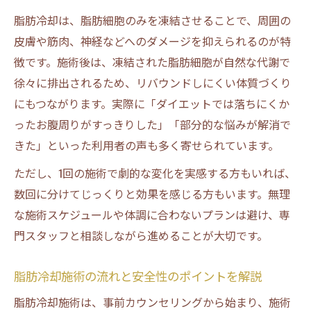
解説
脂肪冷却は、脂肪細胞のみを凍結させることで、周囲の
脂肪冷却で仕事終わりも気軽に部分痩せを
皮膚や筋肉、神経などへのダメージを抑えられるのが特
実現
徴です。施術後は、凍結された脂肪細胞が自然な代謝で
脂肪冷却サロンで効率良くスキマ時間を活
徐々に排出されるため、リバウンドしにくい体質づくり
用
にもつながります。実際に「ダイエットでは落ちにくか
脂肪冷却短時間コースと従来施術の違いと
ったお腹周りがすっきりした」「部分的な悩みが解消で
は
きた」といった利用者の声も多く寄せられています。
リバウンドしにくい脂肪冷却の安心感
ただし、1回の施術で劇的な変化を実感する方もいれば、
脂肪冷却がリバウンドしにくい理由を徹底
数回に分けてじっくりと効果を感じる方もいます。無理
解説
な施術スケジュールや体調に合わないプランは避け、専
脂肪冷却で持続的なボディラインを手に入
門スタッフと相談しながら進めることが大切です。
れる
脂肪冷却施術の流れと安全性のポイントを解説
脂肪冷却の施術後に心がけたい生活習慣と
は
脂肪冷却施術は、事前カウンセリングから始まり、施術