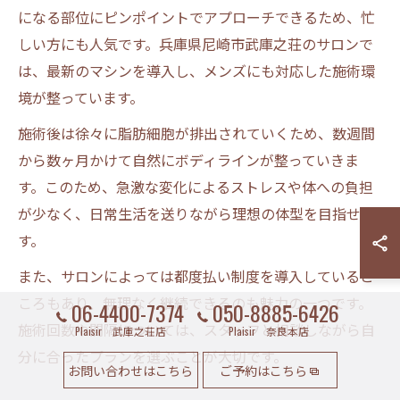
になる部位にピンポイントでアプローチできるため、忙
しい方にも人気です。兵庫県尼崎市武庫之荘のサロンで
は、最新のマシンを導入し、メンズにも対応した施術環
境が整っています。
施術後は徐々に脂肪細胞が排出されていくため、数週間
から数ヶ月かけて自然にボディラインが整っていきま
す。このため、急激な変化によるストレスや体への負担
が少なく、日常生活を送りながら理想の体型を目指せま
す。
また、サロンによっては都度払い制度を導入していると
ころもあり、無理なく継続できるのも魅力の一つです。
06-4400-7374
050-8885-6426
施術回数や間隔については、スタッフと相談しながら自
Plaisir 武庫之荘店
Plaisir 奈良本店
分に合ったプランを選ぶことが大切です。
お問い合わせはこちら
ご予約はこちら