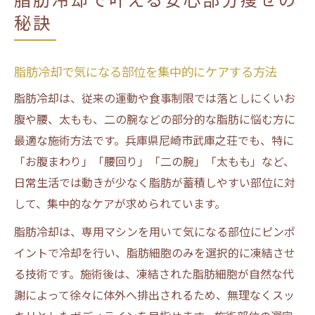
脂肪冷却サロン選びで重視すべき安心基準
秘訣
とは
脂肪冷却の持続的な効果とリバウンドしに
くい秘密
脂肪冷却で気になる部位を集中的にケアする方法
安全重視で選ぶ脂肪冷却の新常識
脂肪冷却は、従来の運動や食事制限では落としにくいお
脂肪冷却の安全性を高める最新技術に注目
腹や腰、太もも、二の腕などの部分的な脂肪に悩む方に
最適な施術方法です。兵庫県尼崎市武庫之荘でも、特に
脂肪冷却施術時に知っておきたいリスクと
「お腹まわり」「腰回り」「二の腕」「太もも」など、
対策
日常生活では動きが少なく脂肪が蓄積しやすい部位に対
脂肪冷却専門サロンの衛生管理と安全対策
して、集中的なケアが求められています。
の実態
脂肪冷却を安心して受けるためのカウンセ
脂肪冷却は、専用マシンを用いて気になる部位にピンポ
リングの重要性
イントで冷却を行い、脂肪細胞のみを選択的に凍結させ
る技術です。施術後は、凍結された脂肪細胞が自然な代
脂肪冷却の効果を感じられる施術者の選び
謝によって徐々に体外へ排出されるため、無理なくスッ
方とは