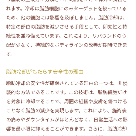
脂肪冷却が肌を守る理由
れます。冷却は脂肪細胞にのみターゲットを絞っている
皮膚科学的視点から見た脂肪冷却
ため、他の細胞には影響を及ぼしません。脂肪冷却は、
脂肪冷却がもたらす美容上の利点
特定の部位の脂肪を減少させる手段として、即効性と持
続性を兼ね備えています。これにより、リバウンドの心
肌トラブルを避けるための脂肪冷却手法
配が少なく、持続的なボディラインの改善が期待できま
脂肪冷却が他の施術に与える影響
す。
脂肪冷却と肌の健康管理
脂肪冷却の安全性評価における最新研究の知見
脂肪冷却がもたらす安全性の理由
最近の研究が示す脂肪冷却の成果
脂肪冷却の安全性が確保されている理由の一つは、非侵
脂肪冷却に関する医療研究の動向
襲的な方法であることです。この技術は、脂肪細胞だけ
安全性評価における画期的な発見
を対象に冷却することで、周囲の組織や皮膚を傷つける
脂肪冷却研究の新しい方向性
ことなく脂肪の減少を実現します。これにより、施術後
脂肪冷却における安全基準の更新
の痛みやダウンタイムがほとんどなく、日常生活への影
響を最小限に抑えることができます。さらに、脂肪冷却
脂肪冷却技術の進化と安全性