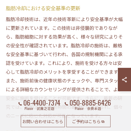
脂肪冷却における安全基準の更新
脂肪冷却技術は、近年の技術革新により安全基準が大幅
に更新されています。この技術は非侵襲的でありなが
ら、脂肪細胞に対する効果が高く、様々な研究によりそ
の安全性が確認されています。脂肪冷却の施術は、厳格
な安全基準に基づいて行われ、各国の規制機関による承
認を受けています。これにより、施術を受ける方々は安
心して脂肪冷却のメリットを享受することができます。
また、施術前後の健康状態のチェックや、専門スタッフ
による詳細なカウンセリングが提供されることで、より
安全に施術を受けることが可能です。さらに、最新の研
06-4400-7374
050-8885-6426
究では、冷却温度や施術時間の最適化が進められ、個々
Plaisir 武庫之荘店
Plaisir 奈良本店
のニーズに応じた対応が可能となっています。
お問い合わせはこちら
ご予約はこちら