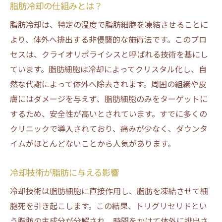
脂肪冷却の仕組みとは？
美容サロンでの脂肪冷却の安全基準
脂肪冷却は、特定の温度で脂肪細胞を凍結させることに
脂肪冷却関連の最新安全ガイドライン
より、体外へ排出する非侵襲的な施術法です。このプロ
施術者が守るべき安全手順
セスは、クライオリポライシスと呼ばれる技術を基にし
脂肪冷却を受ける際の心構え
ています。脂肪細胞は冷却によってクリスタル化し、自
脂肪冷却の効果的な施術を受けるためには
然な代謝によって体外へ除去されます。周囲の組織や皮
脂肪冷却が持つ安全性とその科学的エビデンス
膚にはダメージを与えず、脂肪細胞のみをターゲットに
脂肪冷却の科学的根拠
するため、安全性が高いとされています。すでに多くの
クリニックで導入されており、痛みが少なく、ダウンタ
研究データが示す脂肪冷却の安全性
イムがほとんどないことから人気があります。
脂肪冷却に関する最新の学術論文
脂肪細胞への冷却効果の検証
冷却技術が脂肪に与える影響
脂肪冷却と他の美容技術の違い
冷却技術は脂肪細胞に直接作用し、脂肪を凍結させて細
脂肪冷却の短期的および長期的影響
胞死を引き起こします。この結果、トリグリセリドとい
皮膚に優しい脂肪冷却の利点と安全性について
う脂肪の主成分が分解され、時間をかけて体外に排出さ