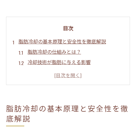
目次
脂肪冷却の基本原理と安全性を徹底解説
脂肪冷却の仕組みとは？
冷却技術が脂肪に与える影響
脂肪冷却がもたらす安全性の理由
脂肪冷却と他の減量方法の比較
施術前に知っておきたい安全面のチェック
ポイント
脂肪冷却の基本原理と安全性を徹
脂肪冷却がなぜ肌に優しいのか
底解説
美容業界で注目の脂肪冷却その安全性の実態
脂肪冷却が人気を集める理由