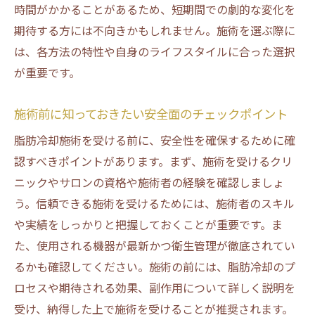
安全な脂肪冷却を可能にする設備と技術
時間がかかることがあるため、短期間での劇的な変化を
脂肪冷却施術の安全性向上のために
期待する方には不向きかもしれません。施術を選ぶ際に
脂肪冷却のアフターケアが安全性に与える影響
は、各方法の特性や自身のライフスタイルに合った選択
が重要です。
アフターケアの重要性とは？
脂肪冷却後の皮膚ケア方法
施術前に知っておきたい安全面のチェックポイント
アフターケアで施術効果を最大化する方法
脂肪冷却施術を受ける前に、安全性を確保するために確
安全な脂肪冷却のためのアフターケアガイ
認すべきポイントがあります。まず、施術を受けるクリ
ド
ニックやサロンの資格や施術者の経験を確認しましょ
脂肪冷却施術後の経過観察と注意点
う。信頼できる施術を受けるためには、施術者のスキル
アフターケアが安全性に与える長期的な影
や実績をしっかりと把握しておくことが重要です。ま
響
た、使用される機器が最新かつ衛生管理が徹底されてい
るかも確認してください。施術の前には、脂肪冷却のプ
ロセスや期待される効果、副作用について詳しく説明を
受け、納得した上で施術を受けることが推奨されます。