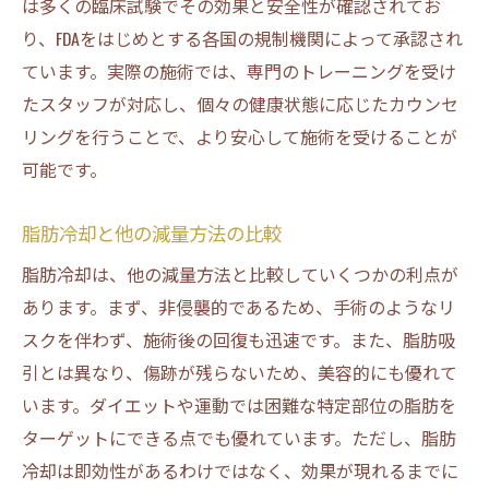
は多くの臨床試験でその効果と安全性が確認されてお
安全な脂肪冷却施術のために知っておくべきこ
り、FDAをはじめとする各国の規制機関によって承認され
と
ています。実際の施術では、専門のトレーニングを受け
安全な施術を受けるための基本情報
たスタッフが対応し、個々の健康状態に応じたカウンセ
脂肪冷却の施術前準備と注意点
リングを行うことで、より安心して施術を受けることが
施術中に確認するべき安全ポイント
可能です。
施術後のアフターケアが重要な理由
脂肪冷却と他の減量方法の比較
脂肪冷却を受ける際のリスク管理
脂肪冷却施術の選び方と注意点
脂肪冷却は、他の減量方法と比較していくつかの利点が
脂肪冷却の施術過程で確認すべき安全ポイント
あります。まず、非侵襲的であるため、手術のようなリ
スクを伴わず、施術後の回復も迅速です。また、脂肪吸
施術前の安全性確認チェックリスト
引とは異なり、傷跡が残らないため、美容的にも優れて
施術中に注意すべきポイント
います。ダイエットや運動では困難な特定部位の脂肪を
施術後に行うべき安全確認
ターゲットにできる点でも優れています。ただし、脂肪
脂肪冷却施術中の適切な対応方法
冷却は即効性があるわけではなく、効果が現れるまでに