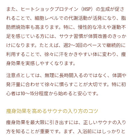
痩身に効果的なミストサウナの入り方
また、ヒートショックプロテイン（HSP）の生成が促さ
ミストサウナ利用者に多い痩身実感の声
れることで、細胞レベルでの代謝活動が活発になり、脂
サウナで2キロ痩せる体験談のポイント
肪燃焼効率も高まります。特に、慢性的な冷えや運動不
忙しい方も続けやすい痩身ルーティン提案
足を感じている方には、サウナ習慣が体質改善のきっか
痩身を叶える時短モイストサウナルーティ
けになります。たとえば、週2〜3回のペースで継続的に
ン
利用することで、徐々に汗をかきやすい体に変わり、痩
身効果を実感しやすくなります。
忙しい方が継続しやすい痩身法を紹介
痩身効果を実感するルーティンの作り方
注意点としては、無理に長時間入るのではなく、体調や
スーパー銭湯を活用した痩身スケジュール
発汗量に合わせて徐々に慣らすことが大切です。特に初
心者は10〜15分程度から始めると安心です。
痩身のための無理なく続くサウナ活用法
痩身効果を高めるサウナの入り方のコツ
痩身効果を最大限に引き出すには、正しいサウナの入り
方を知ることが重要です。まず、入浴前にはしっかりと