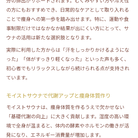
分の排出がサポートされます。むくみやすい方や冷え性
お風呂よりも痩身効果が期待できる理由
の方にもおすすめでき、日常的なケアとして取り入れる
痩身を望む方におすすめのサウナ利用法
ことで痩身への第一歩を踏み出せます。特に、運動や食
サウナとお風呂を使い分けた痩身術
事制限だけではなかなか結果が出にくい方にとって、サ
ウナの活用は新たな選択肢となります。
理想のボディへ導くモイストサウナ活用法
痩身効果を最大化するサウナ活用の流れ
実際に利用した方からは「汗をしっかりかけるようにな
理想のボディを叶えるモイストサウナの実
った」「体がすっきり軽くなった」といった声も多く、
践法
初心者でもリラックスしながら続けられる点が支持され
ています。
痩身とモイストサウナのベストな頻度とは
サウナとダイエット食事の相性を解説
モイストサウナで代謝アップと痩身体質作り
痩身目的の方必見のサウナ活用事例
モイストサウナは、痩身体質を作るうえで欠かせない
ミストサウナによるダイエット効果の真実
「基礎代謝の向上」に大きく貢献します。湿度の高い環
痩身目線で見たミストサウナの実力とは
境で全身が温まると、体内の酵素やホルモンの働きが活
ミストサウナが痩身に与える科学的根拠
発になり、エネルギー消費量が増加します。