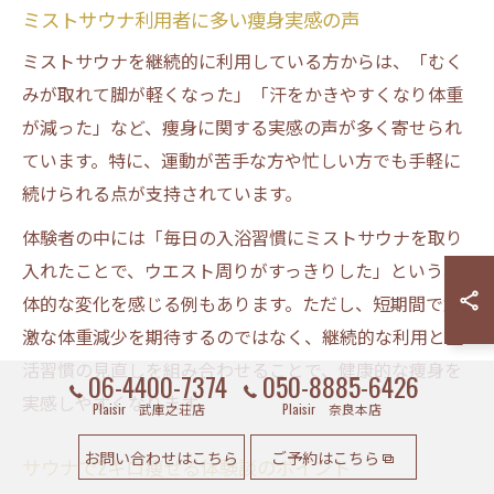
ミストサウナ利用者に多い痩身実感の声
ミストサウナを継続的に利用している方からは、「むく
みが取れて脚が軽くなった」「汗をかきやすくなり体重
が減った」など、痩身に関する実感の声が多く寄せられ
ています。特に、運動が苦手な方や忙しい方でも手軽に
続けられる点が支持されています。
体験者の中には「毎日の入浴習慣にミストサウナを取り
入れたことで、ウエスト周りがすっきりした」という具
体的な変化を感じる例もあります。ただし、短期間で急
激な体重減少を期待するのではなく、継続的な利用と生
活習慣の見直しを組み合わせることで、健康的な痩身を
06-4400-7374
050-8885-6426
実感しやすくなります。
Plaisir 武庫之荘店
Plaisir 奈良本店
お問い合わせはこちら
ご予約はこちら
サウナで2キロ痩せる体験談のポイント