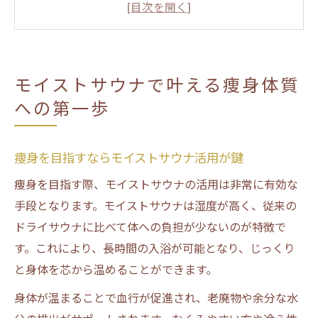
痩身効果を高めるサウナの入り方のコツ
サウナで太る理由と痩身への正しい知識
痩身とモイストサウナの相乗効果を解説
モイストサウナで叶える痩身体質
痩身効果を高める温冷交代浴のポイントとは
への第一歩
痩身を促進する温冷交代浴の最適な方法
痩身に効果的なサウナと水風呂の組み合わ
痩身を目指すならモイストサウナ活用が鍵
せ
痩身を目指す際、モイストサウナの活用は非常に有効な
温冷交代浴が痩身体質に与えるメリット
手段となります。モイストサウナは湿度が高く、従来の
モイストサウナで感じる痩身実感の理由
ドライサウナに比べて体への負担が少ないのが特徴で
温冷交代浴の頻度が痩身に及ぼす影響
す。これにより、長時間の入浴が可能となり、じっくり
サウナとお風呂、ダイエット面での違いを解説
と身体を芯から温めることができます。
痩身視点で見るサウナとお風呂の違い
身体が温まることで血行が促進され、老廃物や余分な水
サウナは痩身にどう役立つか徹底比較