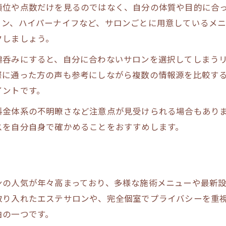
痩身体験談を読み解くポイント解説
順位や点数だけを見るのではなく、自分の体質や目的に合
サロンごとの痩身施術内容を徹底比較
ョン、ハイパーナイフなど、サロンごとに用意しているメ
クしましょう。
理想のスタイルを叶える選び方とは
痩身で理想を実現する選び方の基本
鵜呑みにすると、自分に合わないサロンを選択してしまう
際に通った方の声も参考にしながら複数の情報源を比較す
自分に合う痩身サロンを見つけるコツ
イントです。
施術内容別に見る痩身の効果比較
痩身で後悔しないサロン選びの秘訣
料金体系の不明瞭さなど注意点が見受けられる場合もあり
スを自分自身で確かめることをおすすめします。
体験コースで分かる痩身の実力とは
ハイパーナイフや脂肪冷却の最新事情
痩身の最新施術ハイパーナイフの実力
脂肪冷却と痩身の効果的な組み合わせ
ンの人気が年々高まっており、多様な施術メニューや最新
取り入れたエステサロンや、完全個室でプライバシーを重
話題の痩身施術を徹底比較して解説
由の一つです。
痩身の新技術ハイパーナイフの特徴