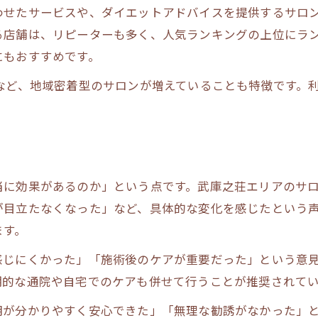
脂肪冷却で叶う痩身のメリットと注意点
わせたサービスや、ダイエットアドバイスを提供するサロ
る店舗は、リピーターも多く、人気ランキングの上位にラ
通いやすさ重視なら注目したい痩身体験
にもおすすめです。
痩身サロン選びで重視すべき通いやすさ
など、地域密着型のサロンが増えていることも特徴です。
アクセス抜群の痩身サロン体験談集
仕事帰りに通える痩身のメリット紹介
痩身で続けやすいサロンの選び方とは
通いやすい痩身サロンの特徴と体験法
初回やクーポン活用の賢いサロン選定法
当に効果があるのか」という点です。武庫之荘エリアのサ
が目立たなくなった」など、具体的な変化を感じたという
痩身で初回やクーポンを有効活用する方法
ます。
お得に痩身体験できるサロンの選び方
感じにくかった」「施術後のケアが重要だった」という意
クーポン利用で痩身サロンを賢く比較
期的な通院や自宅でのケアも併せて行うことが推奨されて
痩身体験で失敗しないクーポン活用術
初回限定で痩身効果を実感するコツ
明が分かりやすく安心できた」「無理な勧誘がなかった」