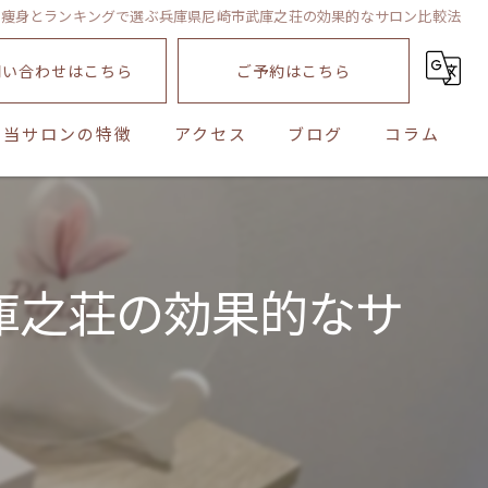
痩身とランキングで選ぶ兵庫県尼崎市武庫之荘の効果的なサロン比較法
問い合わせはこちら
ご予約はこちら
当サロンの特徴
アクセス
ブログ
コラム
ダイエット
脂肪冷却専門サロン Plaisir 大阪梅田店
産後
脂肪冷却専門サロン Plaisir
庫之荘の効果的なサ
メンズ
子連れ
モニター