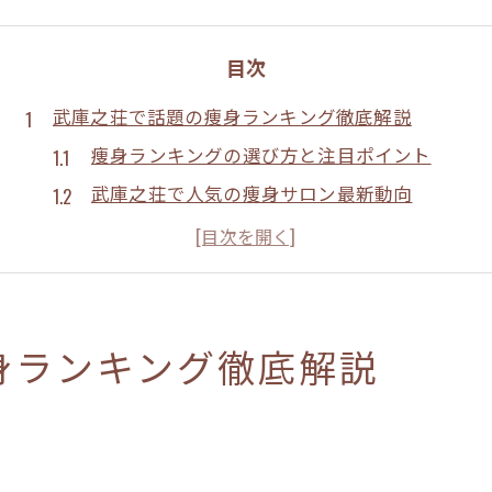
目次
武庫之荘で話題の痩身ランキング徹底解説
痩身ランキングの選び方と注目ポイント
武庫之荘で人気の痩身サロン最新動向
実際に体験した痩身効果のリアルな声
口コミ評価が高い痩身サロンの共通点
ランキング上位サロンのサービスと特徴
口コミが評判の痩身サロン比較術
身ランキング徹底解説
痩身サロン選びに口コミが重要な理由
痩身で評価が高いサロンの見極め方
ト
実際の口コミから分かる痩身の効果